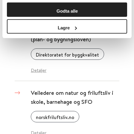
Detaljer
Godta alle
Lagre
Veiledning for kommunalt tilsyn
(plan- og bygningsloven)
Direktoratet for byggkvalitet
Detaljer
Veiledere om natur og friluftsliv i
skole, barnehage og SFO
norskfriluftsliv.no
Detaljer