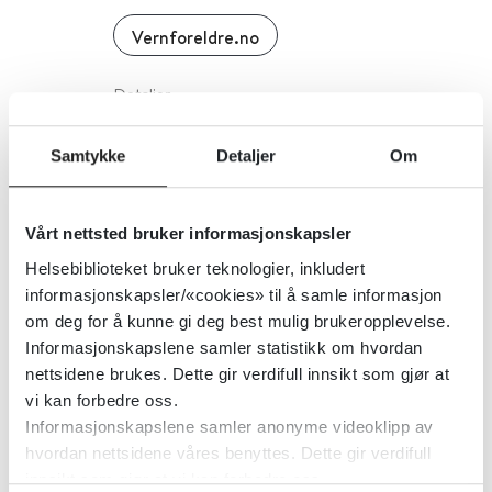
Vernforeldre.no
Detaljer
Samtykke
Detaljer
Om
Verktøykasse demens
Helsedirektoratet
Vårt nettsted bruker informasjonskapsler
Helsebiblioteket bruker teknologier, inkludert
Detaljer
informasjonskapsler/«cookies» til å samle informasjon
om deg for å kunne gi deg best mulig brukeropplevelse.
Informasjonskapslene samler statistikk om hvordan
Veiledning til luftkvalitet i
nettsidene brukes. Dette gir verdifull innsikt som gjør at
vi kan forbedre oss.
arealplanlegging
Informasjonskapslene samler anonyme videoklipp av
hvordan nettsidene våres benyttes. Dette gir verdifull
Miljødirektoratet
innsikt som gjør at vi kan forbedre oss.