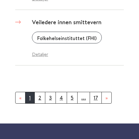
Veiledere innen smittevern
Folkehelseinstituttet (FHI)
Detaljer
«
1
2
3
4
5
...
17
»