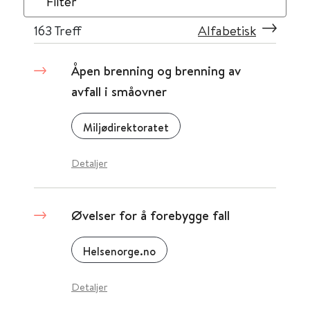
Filter
163
Treff
Alfabetisk
Åpen brenning og brenning av
avfall i småovner
Miljødirektoratet
Detaljer
Øvelser for å forebygge fall
Helsenorge.no
Detaljer