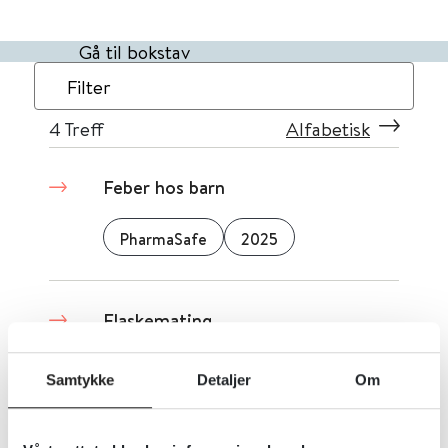
Gå til bokstav
Filter
4
Treff
Alfabetisk
Feber hos barn
PharmaSafe
2025
Flaskemating
PharmaSafe
2024
Samtykke
Detaljer
Om