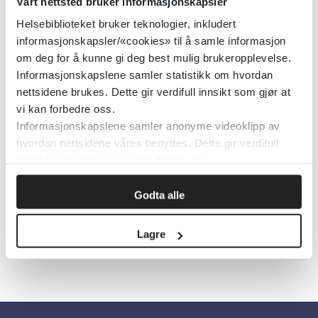
Forstoppelse hos barn: råd fra
Vårt nettsted bruker informasjonskapsler
Pharmasafe
Helsebiblioteket bruker teknologier, inkludert
informasjonskapsler/«cookies» til å samle informasjon
om deg for å kunne gi deg best mulig brukeropplevelse.
PharmaSafe
2025
Informasjonskapslene samler statistikk om hvordan
nettsidene brukes. Dette gir verdifull innsikt som gjør at
vi kan forbedre oss.
Forstoppelse hos gravide og
Informasjonskapslene samler anonyme videoklipp av
ammende
hvordan nettsidene våres benyttes. Dette gir verdifull
innsikt som gjør at vi kan forbedre oss.
PharmaSafe
2026
Godta alle
Lagre