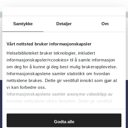
Gå til bokstav
Filter
Samtykke
Detaljer
Om
0
Treff
Alfabetisk
Vårt nettsted bruker informasjonskapsler
Helsebiblioteket bruker teknologier, inkludert
informasjonskapsler/«cookies» til å samle informasjon
om deg for å kunne gi deg best mulig brukeropplevelse.
Informasjonskapslene samler statistikk om hvordan
nettsidene brukes. Dette gir verdifull innsikt som gjør at
vi kan forbedre oss.
Informasjonskapslene samler anonyme videoklipp av
Om oss
hvordan nettsidene våres benyttes. Dette gir verdifull
innsikt som gjør at vi kan forbedre oss.
Om Helsebiblioteket
Godta alle
Personvern og informasjonskapsler