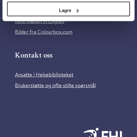
Tilgjengelighetserklæring
Lagre
Information in English
Bilder fra Colourbox.com
Kontakt oss
Ansatte i Helsebiblioteket
Brukerstøtte og ofte stilte spørsmål