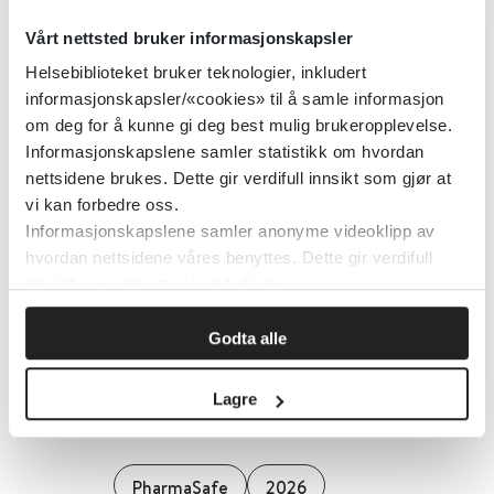
Vårt nettsted bruker informasjonskapsler
Flaskemating
Helsebiblioteket bruker teknologier, inkludert
informasjonskapsler/«cookies» til å samle informasjon
PharmaSafe
2024
om deg for å kunne gi deg best mulig brukeropplevelse.
Informasjonskapslene samler statistikk om hvordan
nettsidene brukes. Dette gir verdifull innsikt som gjør at
vi kan forbedre oss.
Forstoppelse hos barn: råd fra
Informasjonskapslene samler anonyme videoklipp av
Pharmasafe
hvordan nettsidene våres benyttes. Dette gir verdifull
innsikt som gjør at vi kan forbedre oss.
PharmaSafe
2025
Godta alle
Forstoppelse hos gravide og
Lagre
ammende
PharmaSafe
2026