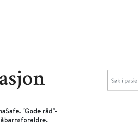
asjon
maSafe. "Gode råd"-
måbarnsforeldre.