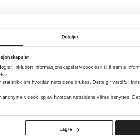
A
B
C
D
E
F
G
H
I
J
K
L
M
T
U
V
W
X
Y
Z
Æ
Ø
Å
0
1
2
3
4
5
6
7
8
9
Detaljer
0
Treff
asjonskapsler
logier, inkludert informasjonskapsler/«cookies» til å samle info
lse.
tatistikk om hvordan nettsidene brukes. Dette gir verdifull inns
anonyme videoklipp av hvordan nettsidene våres benyttes. Dette 
Lagre