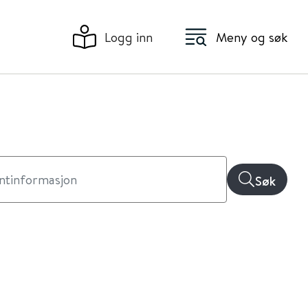
Logg inn
Meny og søk
Søk