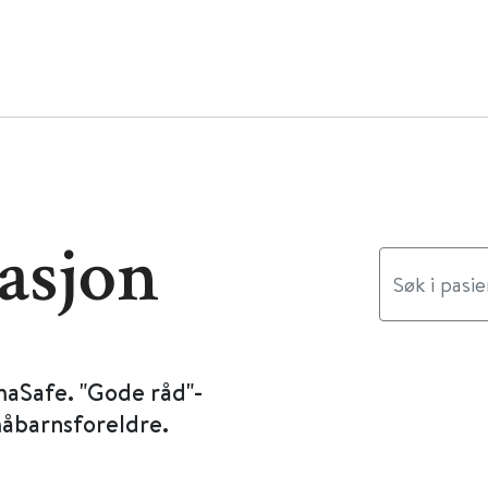
asjon
maSafe. "Gode råd"-
måbarnsforeldre.