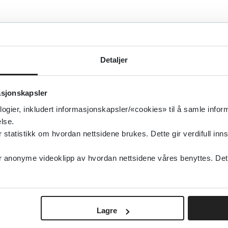
A
B
C
D
E
F
G
H
I
J
K
L
M
T
U
V
W
X
Y
Z
Æ
Ø
Å
0
1
2
3
4
5
6
7
8
9
Detaljer
0
Treff
asjonskapsler
logier, inkludert informasjonskapsler/«cookies» til å samle info
lse.
tatistikk om hvordan nettsidene brukes. Dette gir verdifull inns
anonyme videoklipp av hvordan nettsidene våres benyttes. Dette 
Lagre