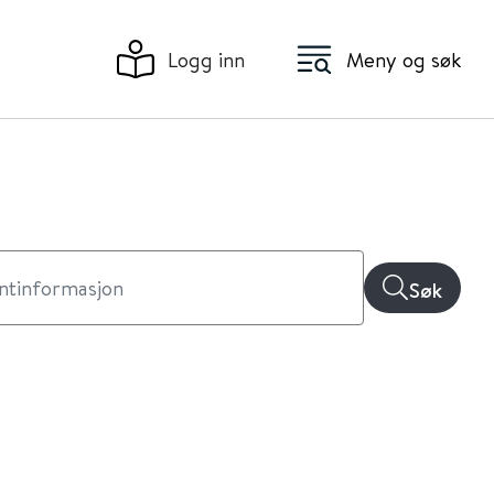
Logg inn
Meny og søk
Søk