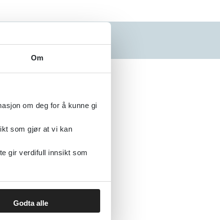
N
O
P
Q
R
S
Om
Alfabetisk
rmasjon om deg for å kunne gi
ikt som gjør at vi kan
gir verdifull innsikt som
Godta alle