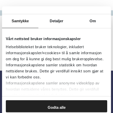
Gå til bokstav
Filter
Samtykke
Detaljer
Om
0
Treff
Alfabetisk
Vårt nettsted bruker informasjonskapsler
Helsebiblioteket bruker teknologier, inkludert
informasjonskapsler/«cookies» til å samle informasjon
om deg for å kunne gi deg best mulig brukeropplevelse.
Informasjonskapslene samler statistikk om hvordan
nettsidene brukes. Dette gir verdifull innsikt som gjør at
vi kan forbedre oss.
Informasjonskapslene samler anonyme videoklipp av
Om oss
hvordan nettsidene våres benyttes. Dette gir verdifull
innsikt som gjør at vi kan forbedre oss.
Om Helsebiblioteket
Godta alle
Personvern og informasjonskapsler