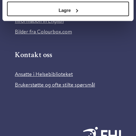
Tilgjengelighetserklæring
Lagre
Information in English
Bilder fra Colourbox.com
Kontakt oss
Ansatte i Helsebiblioteket
Brukerstøtte og ofte stilte spørsmål