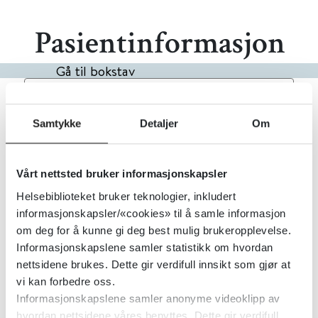
Pasientinformasjon
Gå til bokstav
Filter
1
Treff
Alfabetisk
Samtykke
Detaljer
Om
Jern og gravide
Vårt nettsted bruker informasjonskapsler
Helsebiblioteket bruker teknologier, inkludert
PharmaSafe
informasjonskapsler/«cookies» til å samle informasjon
om deg for å kunne gi deg best mulig brukeropplevelse.
Informasjonskapslene samler statistikk om hvordan
nettsidene brukes. Dette gir verdifull innsikt som gjør at
vi kan forbedre oss.
Informasjonskapslene samler anonyme videoklipp av
hvordan nettsidene våres benyttes. Dette gir verdifull