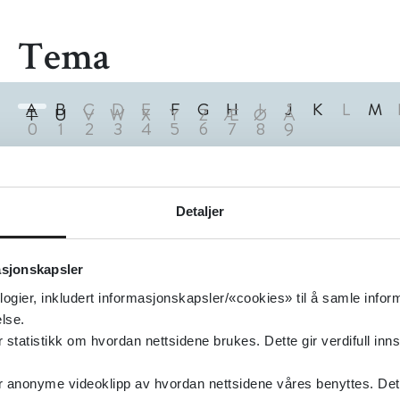
Tema
A
B
C
D
E
F
G
H
I
J
K
L
M
T
U
V
W
X
Y
Z
Æ
Ø
Å
0
1
2
3
4
5
6
7
8
9
1
Treff
Detaljer
Akutt magesyke (diaré/oppkast) hos barn
PharmaSafe
2024
asjonskapsler
logier, inkludert informasjonskapsler/«cookies» til å samle info
lse.
tatistikk om hvordan nettsidene brukes. Dette gir verdifull inns
anonyme videoklipp av hvordan nettsidene våres benyttes. Dette 