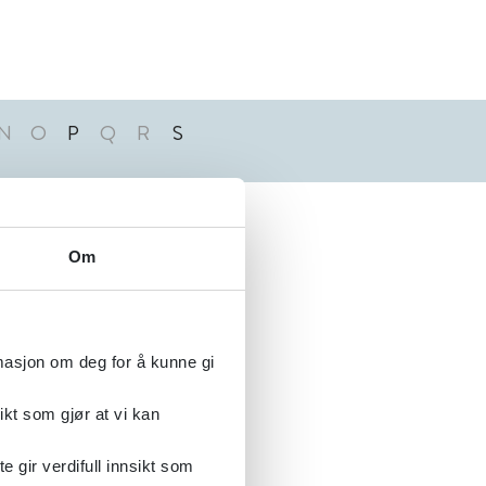
N
O
P
Q
R
S
Alfabetisk
Om
rmasjon om deg for å kunne gi
ikt som gjør at vi kan
gir verdifull innsikt som