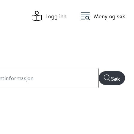
Logg inn
Meny og søk
Søk