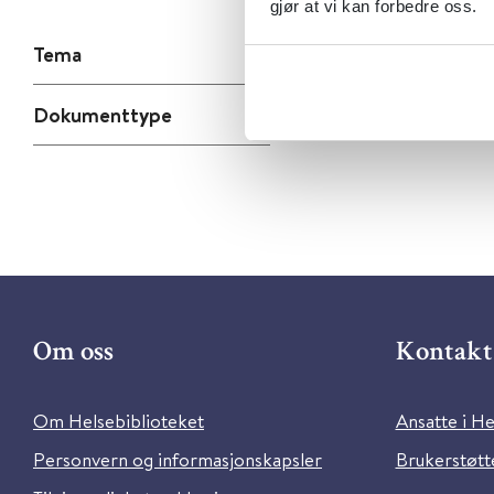
gjør at vi kan forbedre oss.
Tema
Dokumenttype
Om oss
Kontakt 
Om Helsebiblioteket
Ansatte i He
Personvern og informasjonskapsler
Brukerstøtte