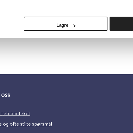
Lagre
oss
lsebiblioteket
 og ofte stilte spørsmål