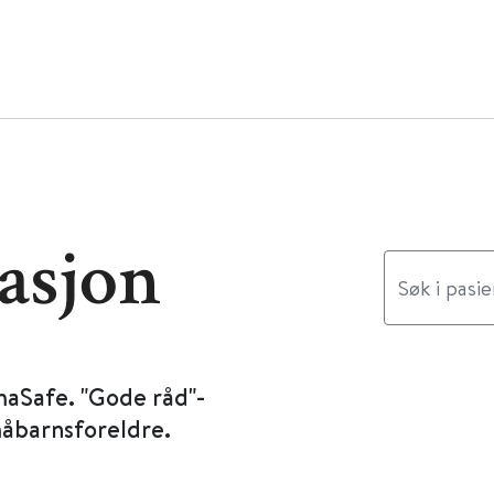
asjon
maSafe. "Gode råd"-
måbarnsforeldre.