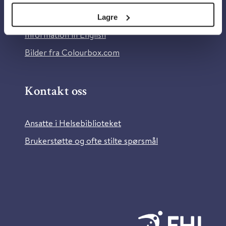
Tilgjengelighetserklæring
Lagre
Information in English
Bilder fra Colourbox.com
Kontakt oss
Ansatte i Helsebiblioteket
Brukerstøtte og ofte stilte spørsmål