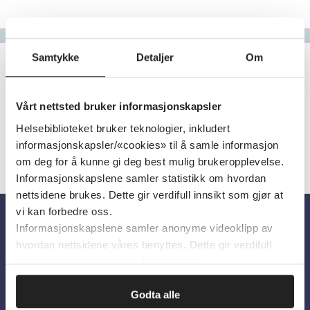
Gå til bokstav
Filter
Samtykke
Detaljer
Om
0
Treff
Alfabetisk
Vårt nettsted bruker informasjonskapsler
Helsebiblioteket bruker teknologier, inkludert
informasjonskapsler/«cookies» til å samle informasjon
om deg for å kunne gi deg best mulig brukeropplevelse.
Informasjonskapslene samler statistikk om hvordan
nettsidene brukes. Dette gir verdifull innsikt som gjør at
vi kan forbedre oss.
Informasjonskapslene samler anonyme videoklipp av
Om oss
hvordan nettsidene våres benyttes. Dette gir verdifull
innsikt som gjør at vi kan forbedre oss.
Om Helsebiblioteket
Godta alle
Personvern og informasjonskapsler