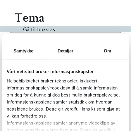
Tema
Gå til bokstav
Filter
1
Treff
Alfabetisk
Samtykke
Detaljer
Om
Utslett hos barn
Vårt nettsted bruker informasjonskapsler
Helsebiblioteket bruker teknologier, inkludert
PharmaSafe
2022
informasjonskapsler/«cookies» til å samle informasjon
om deg for å kunne gi deg best mulig brukeropplevelse.
Informasjonskapslene samler statistikk om hvordan
nettsidene brukes. Dette gir verdifull innsikt som gjør at
vi kan forbedre oss.
Informasjonskapslene samler anonyme videoklipp av
hvordan nettsidene våres benyttes. Dette gir verdifull