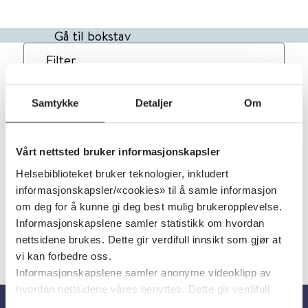
Gå til bokstav
Filter
1
Treff
Alfabetisk
Samtykke
Detaljer
Om
Hoste hos barn
Vårt nettsted bruker informasjonskapsler
PharmaSafe
2025
Helsebiblioteket bruker teknologier, inkludert
informasjonskapsler/«cookies» til å samle informasjon
om deg for å kunne gi deg best mulig brukeropplevelse.
Informasjonskapslene samler statistikk om hvordan
nettsidene brukes. Dette gir verdifull innsikt som gjør at
vi kan forbedre oss.
Informasjonskapslene samler anonyme videoklipp av
hvordan nettsidene våres benyttes. Dette gir verdifull
innsikt som gjør at vi kan forbedre oss.