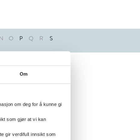
N
O
P
Q
R
S
Alfabetisk
Om
rmasjon om deg for å kunne gi
ikt som gjør at vi kan
gir verdifull innsikt som