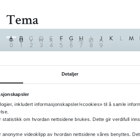
Tema
A
B
C
D
E
F
G
H
I
J
K
L
M
T
U
V
W
X
Y
Z
Æ
Ø
Å
0
1
2
3
4
5
6
7
8
9
1
Treff
Detaljer
Akutt magesyke (diaré/oppkast) hos barn
PharmaSafe
2024
asjonskapsler
logier, inkludert informasjonskapsler/«cookies» til å samle info
lse.
tatistikk om hvordan nettsidene brukes. Dette gir verdifull inns
anonyme videoklipp av hvordan nettsidene våres benyttes. Dette 