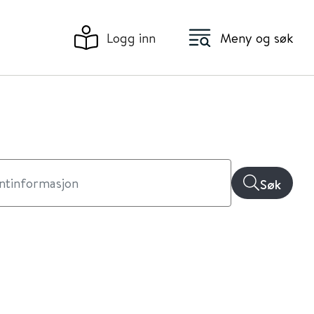
Logg inn
Meny og søk
Søk