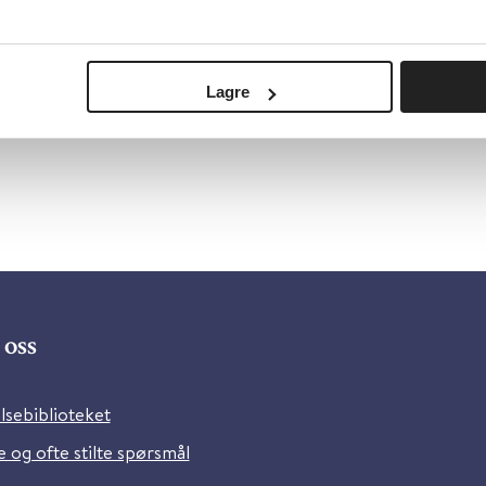
Lagre
oss
lsebiblioteket
 og ofte stilte spørsmål