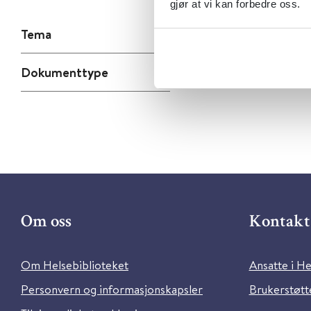
gjør at vi kan forbedre oss.
Tema
Dokumenttype
Om oss
Kontakt 
Om Helsebiblioteket
Ansatte i He
Personvern og informasjonskapsler
Brukerstøtte