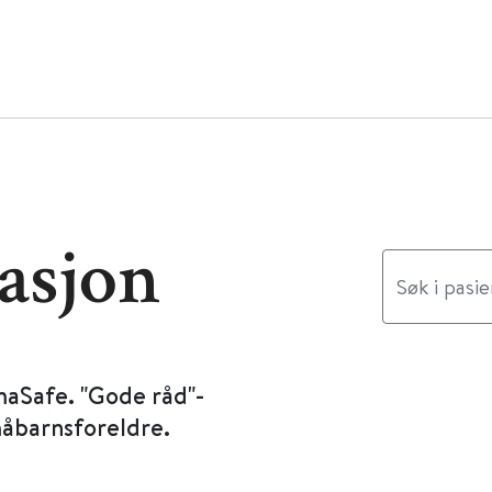
asjon
maSafe. "Gode råd"-
måbarnsforeldre.