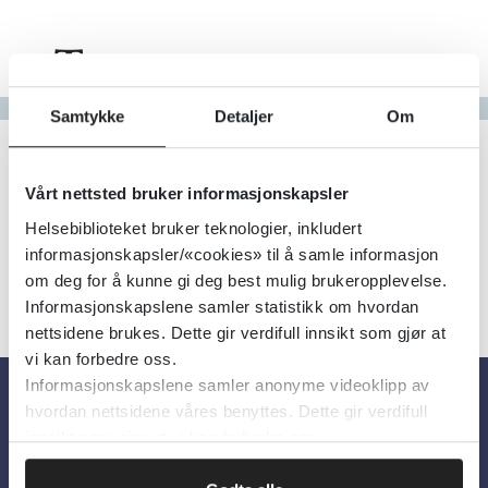
Tema
Gå til bokstav
Samtykke
Detaljer
Om
Filter
1
Treff
Alfabetisk
Vårt nettsted bruker informasjonskapsler
Helsebiblioteket bruker teknologier, inkludert
informasjonskapsler/«cookies» til å samle informasjon
om deg for å kunne gi deg best mulig brukeropplevelse.
Informasjonskapslene samler statistikk om hvordan
nettsidene brukes. Dette gir verdifull innsikt som gjør at
vi kan forbedre oss.
Informasjonskapslene samler anonyme videoklipp av
hvordan nettsidene våres benyttes. Dette gir verdifull
Om oss
innsikt som gjør at vi kan forbedre oss.