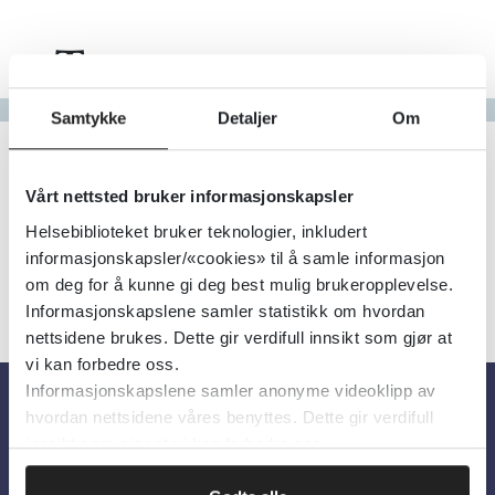
Tema
Gå til bokstav
Samtykke
Detaljer
Om
Filter
0
Treff
Alfabetisk
Vårt nettsted bruker informasjonskapsler
Helsebiblioteket bruker teknologier, inkludert
informasjonskapsler/«cookies» til å samle informasjon
om deg for å kunne gi deg best mulig brukeropplevelse.
Informasjonskapslene samler statistikk om hvordan
nettsidene brukes. Dette gir verdifull innsikt som gjør at
vi kan forbedre oss.
Informasjonskapslene samler anonyme videoklipp av
hvordan nettsidene våres benyttes. Dette gir verdifull
Om oss
innsikt som gjør at vi kan forbedre oss.