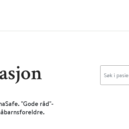
asjon
maSafe. "Gode råd"-
måbarnsforeldre.