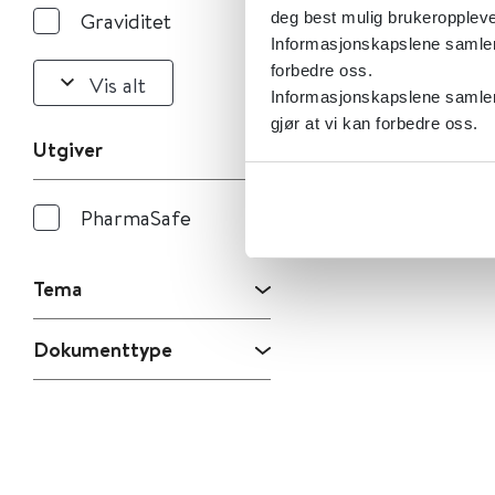
Graviditet
deg best mulig brukeroppleve
Informasjonskapslene samler s
forbedre oss.
Vis alt
Informasjonskapslene samler 
gjør at vi kan forbedre oss.
Utgiver
PharmaSafe
Tema
Dokumenttype