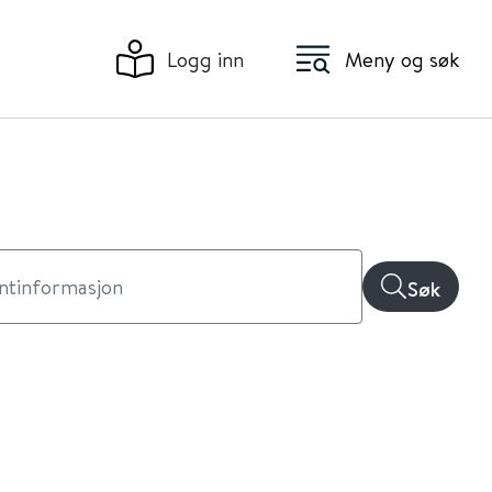
Logg inn
Meny og søk
Søk