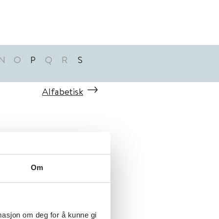
N
O
P
Q
R
S
Alfabetisk
Om
rmasjon om deg for å kunne gi