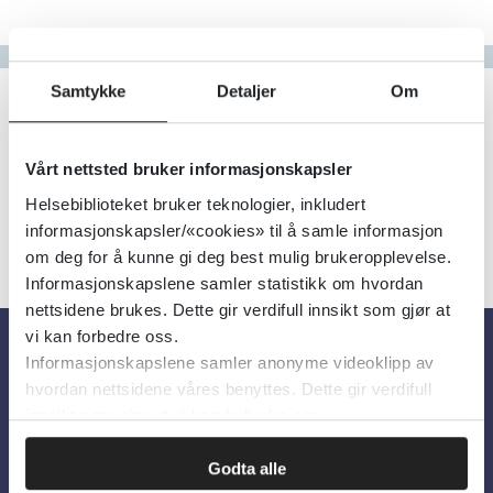
Gå til bokstav
Filter
Samtykke
Detaljer
Om
0
Treff
Alfabetisk
Vårt nettsted bruker informasjonskapsler
Helsebiblioteket bruker teknologier, inkludert
informasjonskapsler/«cookies» til å samle informasjon
om deg for å kunne gi deg best mulig brukeropplevelse.
Informasjonskapslene samler statistikk om hvordan
nettsidene brukes. Dette gir verdifull innsikt som gjør at
vi kan forbedre oss.
Informasjonskapslene samler anonyme videoklipp av
Om oss
hvordan nettsidene våres benyttes. Dette gir verdifull
innsikt som gjør at vi kan forbedre oss.
Om Helsebiblioteket
Godta alle
Personvern og informasjonskapsler