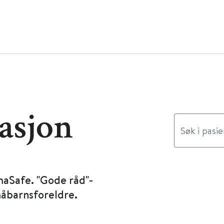
asjon
maSafe. "Gode råd"-
måbarnsforeldre.