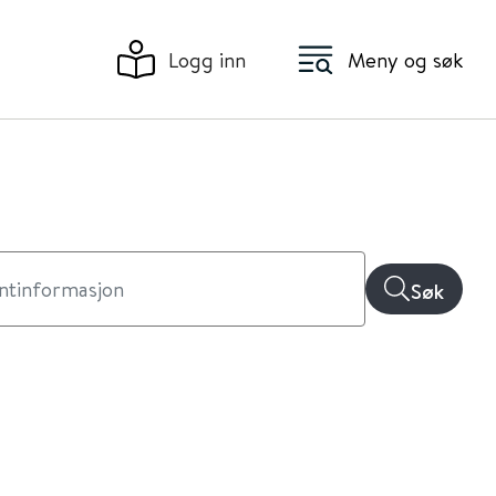
Logg inn
Meny og søk
Søk