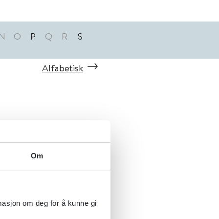
N
O
P
Q
R
S
Alfabetisk
Om
rmasjon om deg for å kunne gi