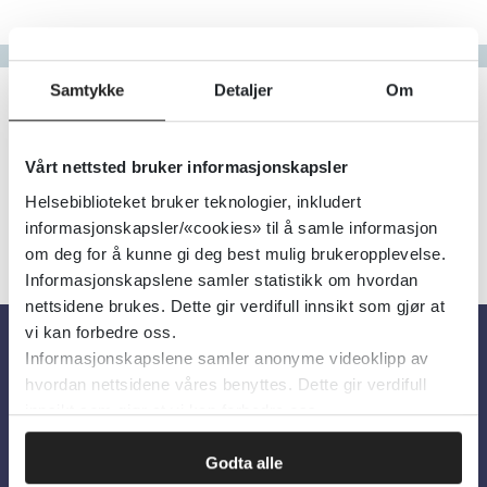
Gå til bokstav
Filter
Samtykke
Detaljer
Om
1
Treff
Alfabetisk
Vårt nettsted bruker informasjonskapsler
Helsebiblioteket bruker teknologier, inkludert
informasjonskapsler/«cookies» til å samle informasjon
om deg for å kunne gi deg best mulig brukeropplevelse.
Informasjonskapslene samler statistikk om hvordan
nettsidene brukes. Dette gir verdifull innsikt som gjør at
vi kan forbedre oss.
Informasjonskapslene samler anonyme videoklipp av
Om oss
hvordan nettsidene våres benyttes. Dette gir verdifull
innsikt som gjør at vi kan forbedre oss.
Om Helsebiblioteket
Godta alle
Personvern og informasjonskapsler