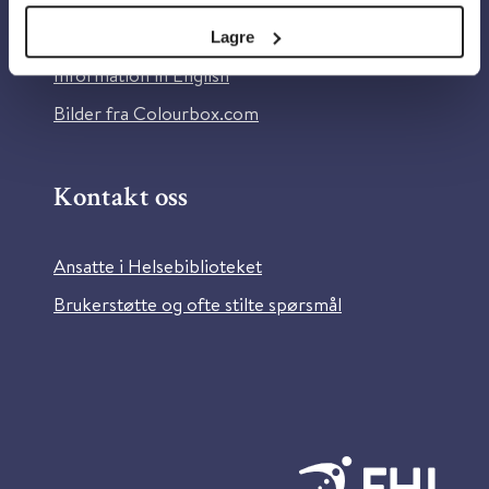
Tilgjengelighetserklæring
Lagre
Information in English
Bilder fra Colourbox.com
Kontakt oss
Ansatte i Helsebiblioteket
Brukerstøtte og ofte stilte spørsmål