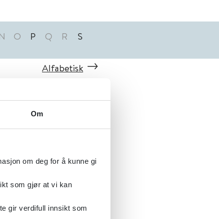
N
O
P
Q
R
S
Alfabetisk
Om
rmasjon om deg for å kunne gi
ikt som gjør at vi kan
gir verdifull innsikt som