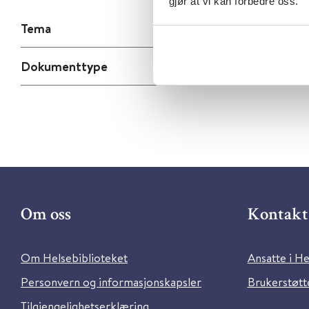
gjør at vi kan forbedre oss.
Tema
Dokumenttype
Om oss
Kontakt 
Om Helsebiblioteket
Ansatte i He
Personvern og informasjonskapsler
Brukerstøtte
Tilgjengelighetserklæring