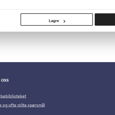
Lagre
oss
lsebiblioteket
 og ofte stilte spørsmål