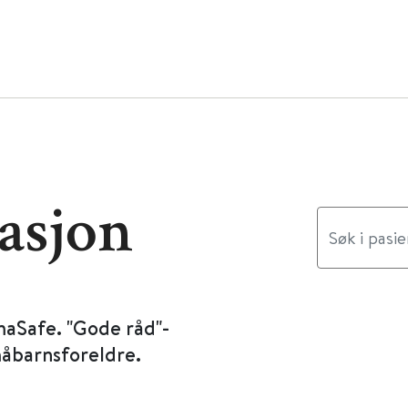
asjon
maSafe. "Gode råd"-
måbarnsforeldre.