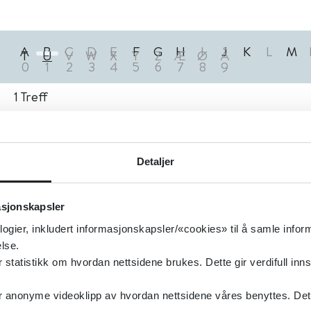
A
B
C
D
E
F
G
H
I
J
K
L
M
T
U
V
W
X
Y
Z
Æ
Ø
Å
0
1
2
3
4
5
6
7
8
9
1
Treff
Detaljer
asjonskapsler
logier, inkludert informasjonskapsler/«cookies» til å samle info
lse.
tatistikk om hvordan nettsidene brukes. Dette gir verdifull inns
anonyme videoklipp av hvordan nettsidene våres benyttes. Dette 