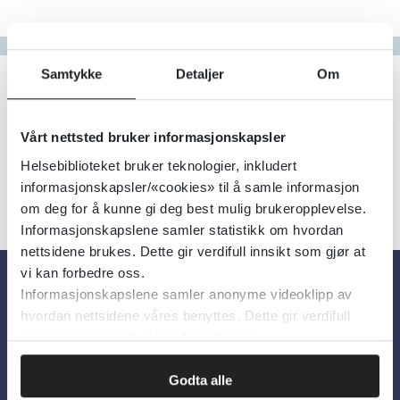
Gå til bokstav
Filter
Samtykke
Detaljer
Om
4
Treff
Alfabetisk
Vårt nettsted bruker informasjonskapsler
Helsebiblioteket bruker teknologier, inkludert
informasjonskapsler/«cookies» til å samle informasjon
om deg for å kunne gi deg best mulig brukeropplevelse.
Informasjonskapslene samler statistikk om hvordan
nettsidene brukes. Dette gir verdifull innsikt som gjør at
vi kan forbedre oss.
Informasjonskapslene samler anonyme videoklipp av
Om oss
hvordan nettsidene våres benyttes. Dette gir verdifull
innsikt som gjør at vi kan forbedre oss.
Om Helsebiblioteket
Godta alle
Personvern og informasjonskapsler