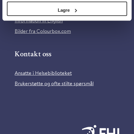
Tilgjengelighetserklæring
Lagre
Information in English
Bilder fra Colourbox.com
Kontakt oss
Ansatte i Helsebiblioteket
Brukerstøtte og ofte stilte spørsmål