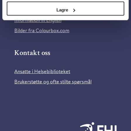
Tilgjengelighetserklæring
Lagre
Information in English
Bilder fra Colourbox.com
Kontakt oss
Ansatte i Helsebiblioteket
Brukerstøtte og ofte stilte spørsmål