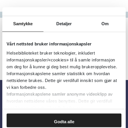
Gå til bokstav
Filter
Samtykke
Detaljer
Om
1
Treff
Alfabetisk
Vårt nettsted bruker informasjonskapsler
Helsebiblioteket bruker teknologier, inkludert
informasjonskapsler/«cookies» til å samle informasjon
om deg for å kunne gi deg best mulig brukeropplevelse.
Informasjonskapslene samler statistikk om hvordan
nettsidene brukes. Dette gir verdifull innsikt som gjør at
vi kan forbedre oss.
Informasjonskapslene samler anonyme videoklipp av
Om oss
hvordan nettsidene våres benyttes. Dette gir verdifull
innsikt som gjør at vi kan forbedre oss.
Om Helsebiblioteket
Godta alle
Personvern og informasjonskapsler