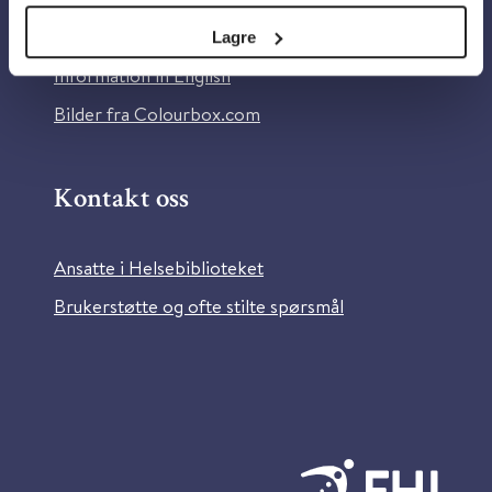
Tilgjengelighetserklæring
Lagre
Information in English
Bilder fra Colourbox.com
Kontakt oss
Ansatte i Helsebiblioteket
Brukerstøtte og ofte stilte spørsmål