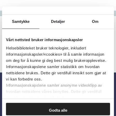
Gå til bokstav
Filter
Samtykke
Detaljer
Om
0
Treff
Alfabetisk
Vårt nettsted bruker informasjonskapsler
Helsebiblioteket bruker teknologier, inkludert
informasjonskapsler/«cookies» til å samle informasjon
om deg for å kunne gi deg best mulig brukeropplevelse.
Informasjonskapslene samler statistikk om hvordan
nettsidene brukes. Dette gir verdifull innsikt som gjør at
vi kan forbedre oss.
Informasjonskapslene samler anonyme videoklipp av
Om oss
hvordan nettsidene våres benyttes. Dette gir verdifull
innsikt som gjør at vi kan forbedre oss.
Om Helsebiblioteket
Godta alle
Personvern og informasjonskapsler