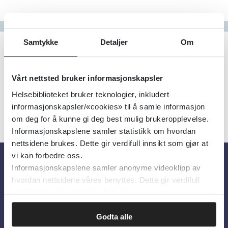
Gå til bokstav
Filter
Samtykke
Detaljer
Om
0
Treff
Alfabetisk
Vårt nettsted bruker informasjonskapsler
Helsebiblioteket bruker teknologier, inkludert
informasjonskapsler/«cookies» til å samle informasjon
om deg for å kunne gi deg best mulig brukeropplevelse.
Informasjonskapslene samler statistikk om hvordan
nettsidene brukes. Dette gir verdifull innsikt som gjør at
vi kan forbedre oss.
Informasjonskapslene samler anonyme videoklipp av
Om oss
hvordan nettsidene våres benyttes. Dette gir verdifull
innsikt som gjør at vi kan forbedre oss.
Om Helsebiblioteket
Godta alle
Personvern og informasjonskapsler