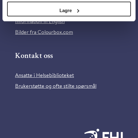
Tilgjengelighetserklæring
Lagre
Information in English
Bilder fra Colourbox.com
Kontakt oss
Ansatte i Helsebiblioteket
Brukerstøtte og ofte stilte spørsmål