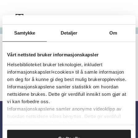
Tema
Gå til bokstav
Samtykke
Detaljer
Om
Filter
0
Treff
Alfabetisk
Vårt nettsted bruker informasjonskapsler
Helsebiblioteket bruker teknologier, inkludert
informasjonskapsler/«cookies» til å samle informasjon
om deg for å kunne gi deg best mulig brukeropplevelse.
Informasjonskapslene samler statistikk om hvordan
nettsidene brukes. Dette gir verdifull innsikt som gjør at
vi kan forbedre oss.
Informasjonskapslene samler anonyme videoklipp av
hvordan nettsidene våres benyttes. Dette gir verdifull
Om oss
innsikt som gjør at vi kan forbedre oss.