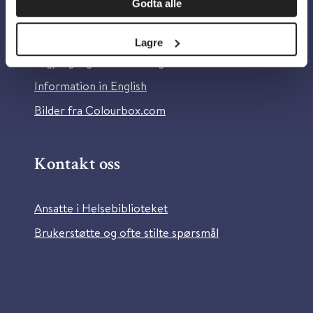
Godta alle
Om Helsebiblioteket
Personvern og informasjonskapsler
Lagre
Tilgjengelighetserklæring
Information in English
Bilder fra Colourbox.com
Kontakt oss
Ansatte i Helsebiblioteket
Brukerstøtte og ofte stilte spørsmål