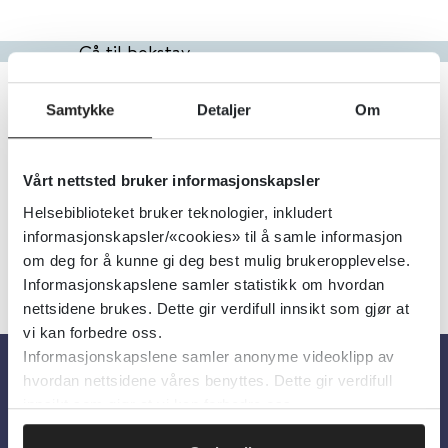
Gå til bokstav
Filter
Samtykke
Detaljer
Om
23
Treff
Alfabetisk
Vårt nettsted bruker informasjonskapsler
Helsebiblioteket bruker teknologier, inkludert
informasjonskapsler/«cookies» til å samle informasjon
«
1
2
3
»
om deg for å kunne gi deg best mulig brukeropplevelse.
Informasjonskapslene samler statistikk om hvordan
nettsidene brukes. Dette gir verdifull innsikt som gjør at
vi kan forbedre oss.
Informasjonskapslene samler anonyme videoklipp av
hvordan nettsidene våres benyttes. Dette gir verdifull
Om oss
innsikt som gjør at vi kan forbedre oss.