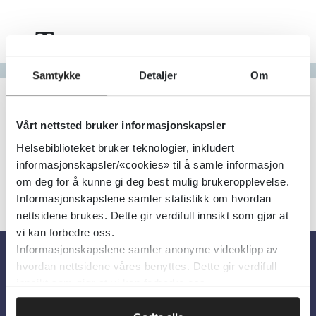
Tema
Gå til bokstav
Samtykke
Detaljer
Om
Filter
2
Treff
Alfabetisk
Vårt nettsted bruker informasjonskapsler
Helsebiblioteket bruker teknologier, inkludert
informasjonskapsler/«cookies» til å samle informasjon
om deg for å kunne gi deg best mulig brukeropplevelse.
Informasjonskapslene samler statistikk om hvordan
nettsidene brukes. Dette gir verdifull innsikt som gjør at
vi kan forbedre oss.
Informasjonskapslene samler anonyme videoklipp av
hvordan nettsidene våres benyttes. Dette gir verdifull
Om oss
innsikt som gjør at vi kan forbedre oss.