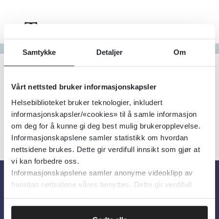
Tema
Gå til bokstav
Samtykke
Detaljer
Om
Filter
3
Treff
Alfabetisk
Vårt nettsted bruker informasjonskapsler
Helsebiblioteket bruker teknologier, inkludert
informasjonskapsler/«cookies» til å samle informasjon
om deg for å kunne gi deg best mulig brukeropplevelse.
Informasjonskapslene samler statistikk om hvordan
nettsidene brukes. Dette gir verdifull innsikt som gjør at
vi kan forbedre oss.
Informasjonskapslene samler anonyme videoklipp av
hvordan nettsidene våres benyttes. Dette gir verdifull
Om oss
innsikt som gjør at vi kan forbedre oss.