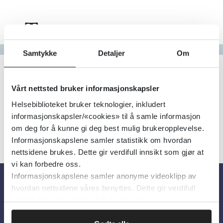
Tema
Gå til bokstav
Samtykke
Detaljer
Om
Filter
1
Treff
Alfabetisk
Vårt nettsted bruker informasjonskapsler
Helsebiblioteket bruker teknologier, inkludert
informasjonskapsler/«cookies» til å samle informasjon
om deg for å kunne gi deg best mulig brukeropplevelse.
Informasjonskapslene samler statistikk om hvordan
nettsidene brukes. Dette gir verdifull innsikt som gjør at
vi kan forbedre oss.
Informasjonskapslene samler anonyme videoklipp av
hvordan nettsidene våres benyttes. Dette gir verdifull
Om oss
innsikt som gjør at vi kan forbedre oss.