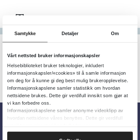
Tema
Gå til bokstav
Samtykke
Detaljer
Om
Filter
3
Treff
Alfabetisk
Vårt nettsted bruker informasjonskapsler
Helsebiblioteket bruker teknologier, inkludert
informasjonskapsler/«cookies» til å samle informasjon
om deg for å kunne gi deg best mulig brukeropplevelse.
Informasjonskapslene samler statistikk om hvordan
nettsidene brukes. Dette gir verdifull innsikt som gjør at
vi kan forbedre oss.
Informasjonskapslene samler anonyme videoklipp av
hvordan nettsidene våres benyttes. Dette gir verdifull
Om oss
innsikt som gjør at vi kan forbedre oss.