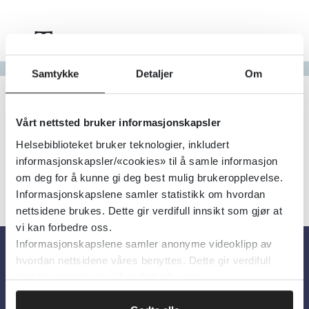
Tema
Gå til bokstav
Samtykke
Detaljer
Om
Filter
1
Treff
Alfabetisk
Vårt nettsted bruker informasjonskapsler
Helsebiblioteket bruker teknologier, inkludert
informasjonskapsler/«cookies» til å samle informasjon
om deg for å kunne gi deg best mulig brukeropplevelse.
Informasjonskapslene samler statistikk om hvordan
nettsidene brukes. Dette gir verdifull innsikt som gjør at
vi kan forbedre oss.
Informasjonskapslene samler anonyme videoklipp av
hvordan nettsidene våres benyttes. Dette gir verdifull
Om oss
innsikt som gjør at vi kan forbedre oss.