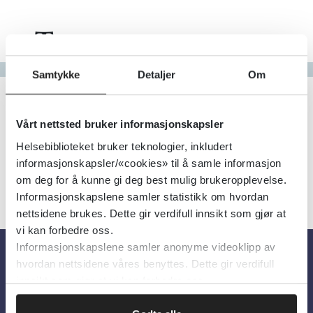
Tema
Gå til bokstav
Samtykke
Detaljer
Om
Filter
0
Treff
Alfabetisk
Vårt nettsted bruker informasjonskapsler
Helsebiblioteket bruker teknologier, inkludert
informasjonskapsler/«cookies» til å samle informasjon
om deg for å kunne gi deg best mulig brukeropplevelse.
Informasjonskapslene samler statistikk om hvordan
nettsidene brukes. Dette gir verdifull innsikt som gjør at
vi kan forbedre oss.
Informasjonskapslene samler anonyme videoklipp av
hvordan nettsidene våres benyttes. Dette gir verdifull
Om oss
innsikt som gjør at vi kan forbedre oss.