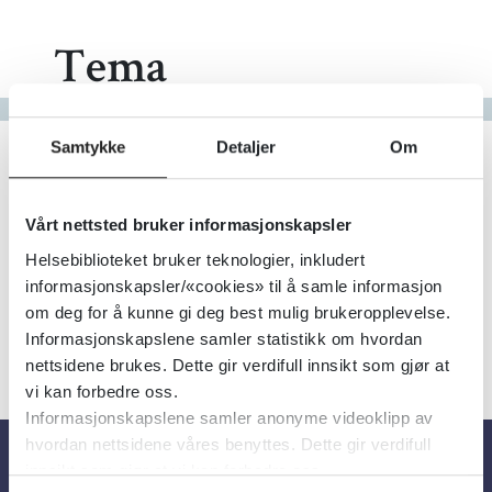
Tema
Gå til bokstav
Filter
Samtykke
Detaljer
Om
23
Treff
Alfabetisk
Vårt nettsted bruker informasjonskapsler
Helsebiblioteket bruker teknologier, inkludert
informasjonskapsler/«cookies» til å samle informasjon
om deg for å kunne gi deg best mulig brukeropplevelse.
«
1
2
3
»
Informasjonskapslene samler statistikk om hvordan
nettsidene brukes. Dette gir verdifull innsikt som gjør at
vi kan forbedre oss.
Informasjonskapslene samler anonyme videoklipp av
hvordan nettsidene våres benyttes. Dette gir verdifull
innsikt som gjør at vi kan forbedre oss.