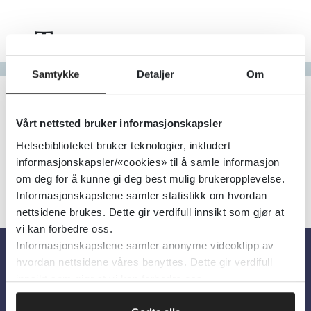
Tema
Gå til bokstav
Samtykke
Detaljer
Om
Filter
4
Treff
Alfabetisk
Vårt nettsted bruker informasjonskapsler
Helsebiblioteket bruker teknologier, inkludert
informasjonskapsler/«cookies» til å samle informasjon
om deg for å kunne gi deg best mulig brukeropplevelse.
Informasjonskapslene samler statistikk om hvordan
nettsidene brukes. Dette gir verdifull innsikt som gjør at
vi kan forbedre oss.
Informasjonskapslene samler anonyme videoklipp av
hvordan nettsidene våres benyttes. Dette gir verdifull
Om oss
innsikt som gjør at vi kan forbedre oss.