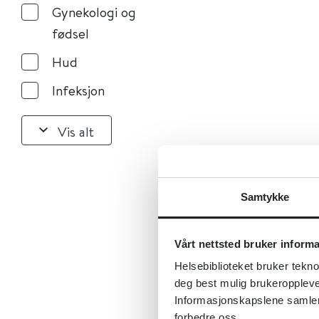
Gynekologi og
fødsel
Hud
Infeksjon
Vis alt
Samtykke
Vårt nettsted bruker inform
Helsebiblioteket bruker tekno
deg best mulig brukeroppleve
Informasjonskapslene samler s
forbedre oss.