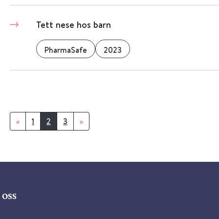
Tett nese hos barn
PharmaSafe
2023
«
1
2
3
»
oss