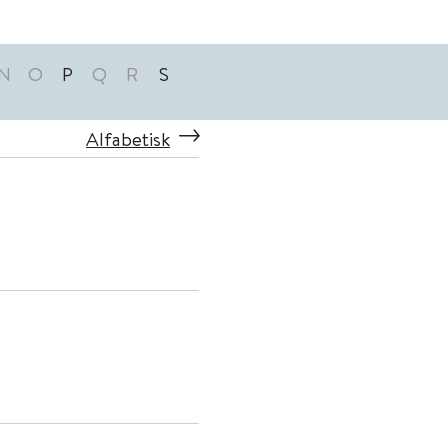
N
O
P
Q
R
S
Alfabetisk