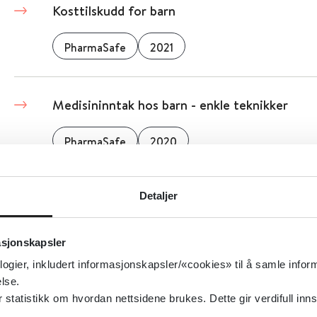
Kosttilskudd for barn
PharmaSafe
2021
Medisininntak hos barn - enkle teknikker
PharmaSafe
2020
Puss i øyet hos barn
Detaljer
PharmaSafe
2022
asjonskapsler
logier, inkludert informasjonskapsler/«cookies» til å samle info
lse.
Solbeskyttelse - barn og sol
tatistikk om hvordan nettsidene brukes. Dette gir verdifull inns