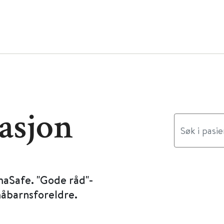
asjon
maSafe. "Gode råd"-
måbarnsforeldre.