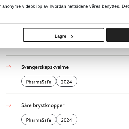
PharmaSafe
2025
anonyme videoklipp av hvordan nettsidene våres benyttes. Dette 
Sure oppstøt og halsbrann hos gravide
Lagre
PharmaSafe
2021
Svangerskapskvalme
PharmaSafe
2024
Såre brystknopper
PharmaSafe
2024