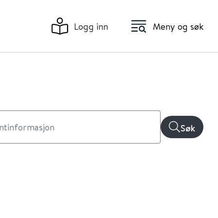
Logg inn
Meny og søk
Søk