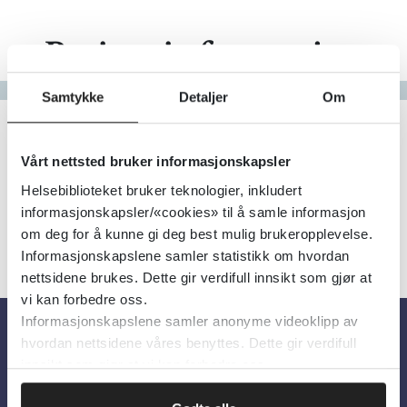
Pasientinformasjon
Gå til bokstav
Samtykke
Detaljer
Om
Filter
1
Treff
Alfabetisk
Vårt nettsted bruker informasjonskapsler
Helsebiblioteket bruker teknologier, inkludert
informasjonskapsler/«cookies» til å samle informasjon
om deg for å kunne gi deg best mulig brukeropplevelse.
Informasjonskapslene samler statistikk om hvordan
nettsidene brukes. Dette gir verdifull innsikt som gjør at
vi kan forbedre oss.
Informasjonskapslene samler anonyme videoklipp av
hvordan nettsidene våres benyttes. Dette gir verdifull
Om oss
innsikt som gjør at vi kan forbedre oss.