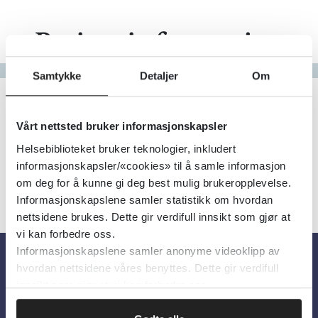
Pasientinformasjon
Gå til bokstav
Samtykke
Detaljer
Om
Filter
4
Treff
Alfabetisk
Vårt nettsted bruker informasjonskapsler
Helsebiblioteket bruker teknologier, inkludert
informasjonskapsler/«cookies» til å samle informasjon
om deg for å kunne gi deg best mulig brukeropplevelse.
Informasjonskapslene samler statistikk om hvordan
nettsidene brukes. Dette gir verdifull innsikt som gjør at
vi kan forbedre oss.
Informasjonskapslene samler anonyme videoklipp av
hvordan nettsidene våres benyttes. Dette gir verdifull
Om oss
innsikt som gjør at vi kan forbedre oss.