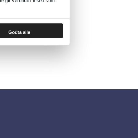
gir verdifull innsikt som
Godta alle