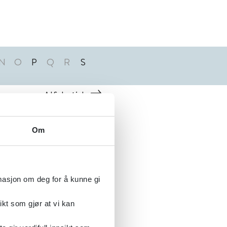
N
O
P
Q
R
S
Alfabetisk
Om
rmasjon om deg for å kunne gi
ikt som gjør at vi kan