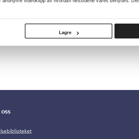
anonyme videoklipp av hvordan nettsidene våres benyttes. Dette 
Lagre
oss
lsebiblioteket