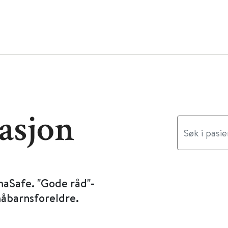
asjon
maSafe. "Gode råd"-
måbarnsforeldre.