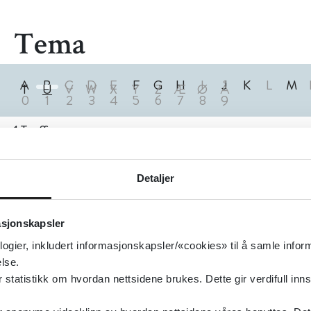
Tema
A
B
C
D
E
F
G
H
I
J
K
L
M
T
U
V
W
X
Y
Z
Æ
Ø
Å
0
1
2
3
4
5
6
7
8
9
1
Treff
Detaljer
asjonskapsler
logier, inkludert informasjonskapsler/«cookies» til å samle info
lse.
tatistikk om hvordan nettsidene brukes. Dette gir verdifull inns