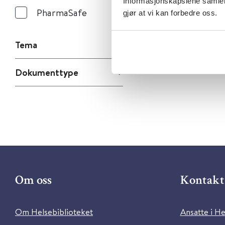
Informasjonskapslene samler 
PharmaSafe
gjør at vi kan forbedre oss.
Tema
Dokumenttype
Om oss
Kontakt 
Om Helsebiblioteket
Ansatte i He