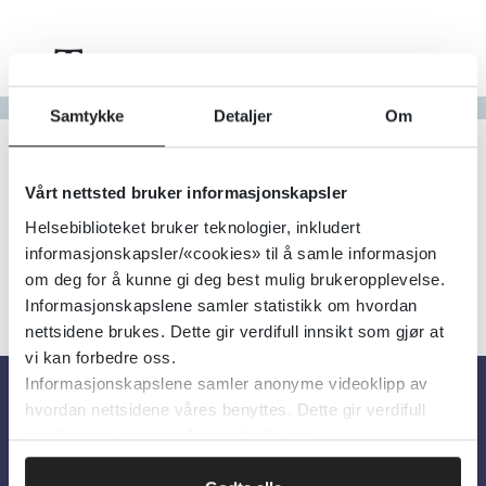
Tema
Gå til bokstav
Samtykke
Detaljer
Om
Filter
1
Treff
Alfabetisk
Vårt nettsted bruker informasjonskapsler
Helsebiblioteket bruker teknologier, inkludert
informasjonskapsler/«cookies» til å samle informasjon
om deg for å kunne gi deg best mulig brukeropplevelse.
Informasjonskapslene samler statistikk om hvordan
nettsidene brukes. Dette gir verdifull innsikt som gjør at
vi kan forbedre oss.
Informasjonskapslene samler anonyme videoklipp av
hvordan nettsidene våres benyttes. Dette gir verdifull
Om oss
innsikt som gjør at vi kan forbedre oss.