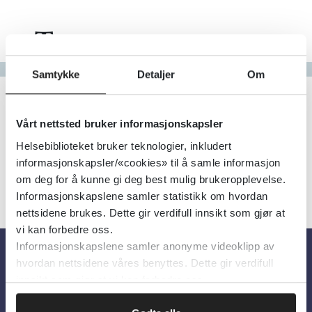
Tema
Gå til bokstav
Samtykke
Detaljer
Om
Filter
0
Treff
Alfabetisk
Vårt nettsted bruker informasjonskapsler
Helsebiblioteket bruker teknologier, inkludert
informasjonskapsler/«cookies» til å samle informasjon
om deg for å kunne gi deg best mulig brukeropplevelse.
Informasjonskapslene samler statistikk om hvordan
nettsidene brukes. Dette gir verdifull innsikt som gjør at
vi kan forbedre oss.
Informasjonskapslene samler anonyme videoklipp av
hvordan nettsidene våres benyttes. Dette gir verdifull
Om oss
innsikt som gjør at vi kan forbedre oss.