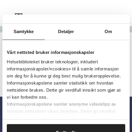
Tema
Gå til bokstav
Samtykke
Detaljer
Om
Filter
1
Treff
Alfabetisk
Vårt nettsted bruker informasjonskapsler
Helsebiblioteket bruker teknologier, inkludert
informasjonskapsler/«cookies» til å samle informasjon
om deg for å kunne gi deg best mulig brukeropplevelse.
Informasjonskapslene samler statistikk om hvordan
nettsidene brukes. Dette gir verdifull innsikt som gjør at
vi kan forbedre oss.
Informasjonskapslene samler anonyme videoklipp av
hvordan nettsidene våres benyttes. Dette gir verdifull
Om oss
innsikt som gjør at vi kan forbedre oss.