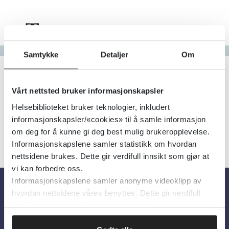
Tema
Gå til bokstav
Samtykke
Detaljer
Om
Filter
0
Treff
Alfabetisk
Vårt nettsted bruker informasjonskapsler
Helsebiblioteket bruker teknologier, inkludert
informasjonskapsler/«cookies» til å samle informasjon
om deg for å kunne gi deg best mulig brukeropplevelse.
Informasjonskapslene samler statistikk om hvordan
nettsidene brukes. Dette gir verdifull innsikt som gjør at
vi kan forbedre oss.
Informasjonskapslene samler anonyme videoklipp av
hvordan nettsidene våres benyttes. Dette gir verdifull
Om oss
innsikt som gjør at vi kan forbedre oss.