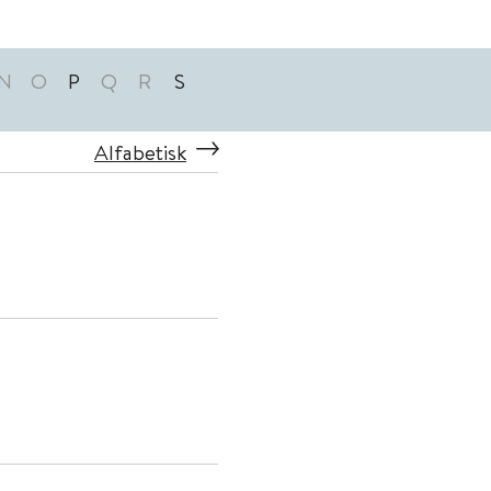
N
O
P
Q
R
S
Alfabetisk