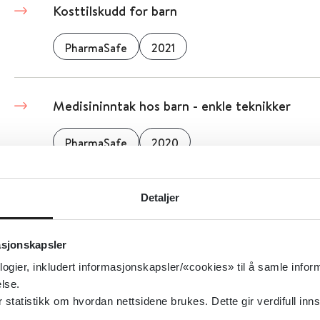
Kosttilskudd for barn
PharmaSafe
2021
Medisininntak hos barn - enkle teknikker
PharmaSafe
2020
Puss i øyet hos barn
Detaljer
PharmaSafe
2022
asjonskapsler
logier, inkludert informasjonskapsler/«cookies» til å samle info
lse.
Solbeskyttelse - barn og sol
tatistikk om hvordan nettsidene brukes. Dette gir verdifull inns