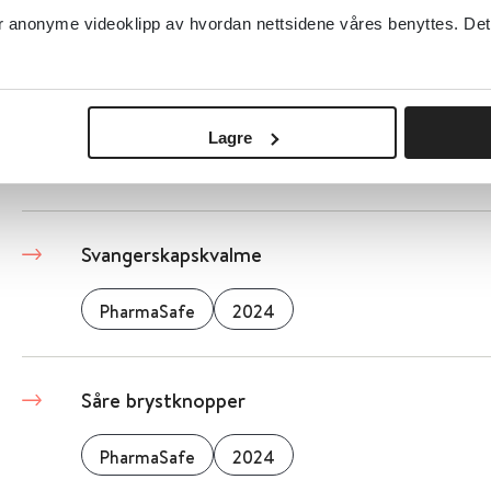
PharmaSafe
2025
anonyme videoklipp av hvordan nettsidene våres benyttes. Dette 
Sure oppstøt og halsbrann hos gravide
Lagre
PharmaSafe
2021
Svangerskapskvalme
PharmaSafe
2024
Såre brystknopper
PharmaSafe
2024