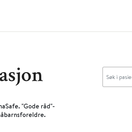
asjon
maSafe. "Gode råd"-
måbarnsforeldre.