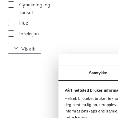
Gynekologi og
fødsel
Hud
Infeksjon
Vis alt
Samtykke
Vårt nettsted bruker inform
Helsebiblioteket bruker tekno
deg best mulig brukeroppleve
Informasjonskapslene samler s
forbedre oss.