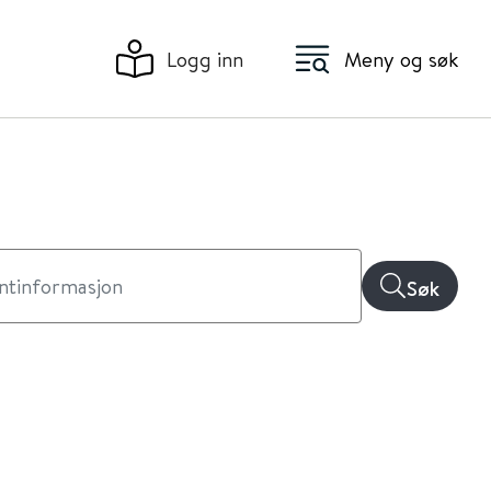
Logg inn
Meny og søk
Søk