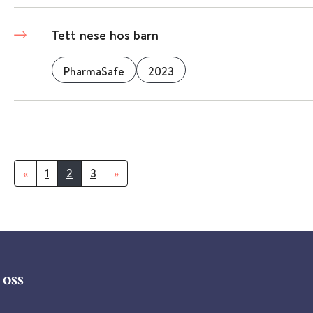
Tett nese hos barn
PharmaSafe
2023
«
1
2
3
»
oss