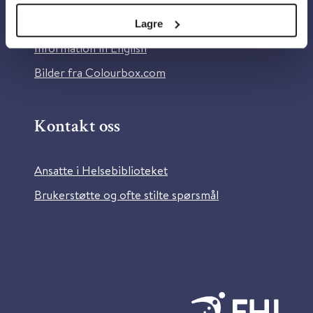
Tilgjengelighetserklæring
Lagre
Information in English
Bilder fra Colourbox.com
Kontakt oss
Ansatte i Helsebiblioteket
Brukerstøtte og ofte stilte spørsmål