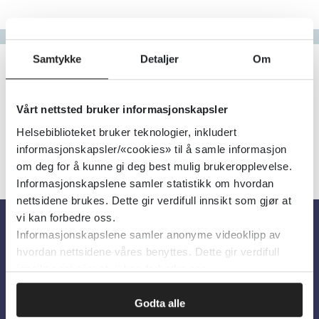
Gå til bokstav
Filter
Samtykke
Detaljer
Om
1
Treff
Alfabetisk
Vårt nettsted bruker informasjonskapsler
Helsebiblioteket bruker teknologier, inkludert
informasjonskapsler/«cookies» til å samle informasjon
om deg for å kunne gi deg best mulig brukeropplevelse.
Informasjonskapslene samler statistikk om hvordan
nettsidene brukes. Dette gir verdifull innsikt som gjør at
vi kan forbedre oss.
Informasjonskapslene samler anonyme videoklipp av
Om oss
hvordan nettsidene våres benyttes. Dette gir verdifull
innsikt som gjør at vi kan forbedre oss.
Om Helsebiblioteket
Godta alle
Personvern og informasjonskapsler