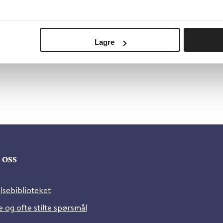
Lagre
oss
lsebiblioteket
 og ofte stilte spørsmål