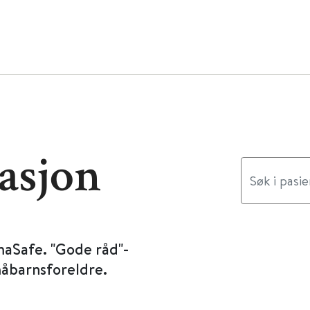
asjon
maSafe. "Gode råd"-
måbarnsforeldre.