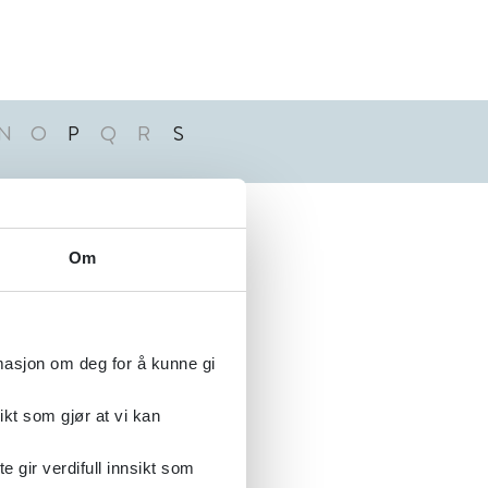
N
O
P
Q
R
S
Alfabetisk
Om
rmasjon om deg for å kunne gi
ikt som gjør at vi kan
gir verdifull innsikt som