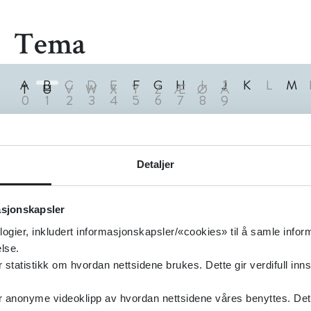
Tema
A
B
C
D
E
F
G
H
I
J
K
L
M
T
U
V
W
X
Y
Z
Æ
Ø
Å
0
1
2
3
4
5
6
7
8
9
3
Treff
Detaljer
asjonskapsler
logier, inkludert informasjonskapsler/«cookies» til å samle info
lse.
tatistikk om hvordan nettsidene brukes. Dette gir verdifull inns
anonyme videoklipp av hvordan nettsidene våres benyttes. Dette 