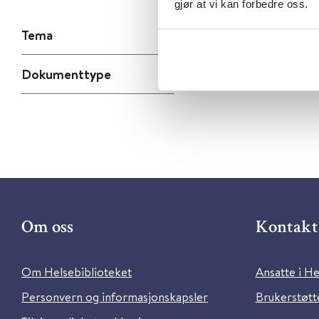
gjør at vi kan forbedre oss.
Tema
Dokumenttype
Om oss
Kontakt 
Om Helsebiblioteket
Ansatte i He
Personvern og informasjonskapsler
Brukerstøtte