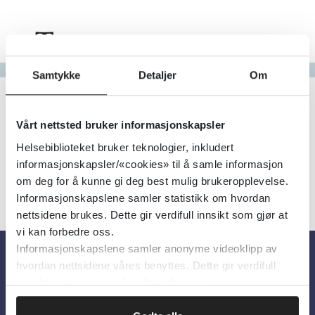
Tema
Gå til bokstav
Samtykke
Detaljer
Om
Filter
2
Treff
Alfabetisk
Vårt nettsted bruker informasjonskapsler
Helsebiblioteket bruker teknologier, inkludert
informasjonskapsler/«cookies» til å samle informasjon
om deg for å kunne gi deg best mulig brukeropplevelse.
Informasjonskapslene samler statistikk om hvordan
nettsidene brukes. Dette gir verdifull innsikt som gjør at
vi kan forbedre oss.
Informasjonskapslene samler anonyme videoklipp av
hvordan nettsidene våres benyttes. Dette gir verdifull
Om oss
innsikt som gjør at vi kan forbedre oss.