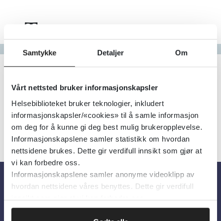
Tema
Gå til bokstav
Samtykke
Detaljer
Om
Filter
1
Treff
Alfabetisk
Vårt nettsted bruker informasjonskapsler
Helsebiblioteket bruker teknologier, inkludert
informasjonskapsler/«cookies» til å samle informasjon
om deg for å kunne gi deg best mulig brukeropplevelse.
Informasjonskapslene samler statistikk om hvordan
nettsidene brukes. Dette gir verdifull innsikt som gjør at
vi kan forbedre oss.
Informasjonskapslene samler anonyme videoklipp av
hvordan nettsidene våres benyttes. Dette gir verdifull
Om oss
innsikt som gjør at vi kan forbedre oss.