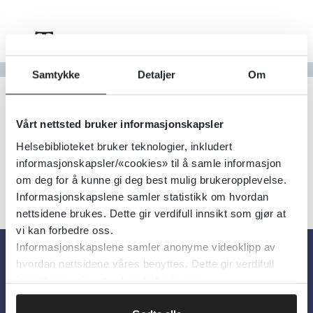
Tema
Gå til bokstav
Samtykke
Detaljer
Om
Filter
0
Treff
Alfabetisk
Vårt nettsted bruker informasjonskapsler
Helsebiblioteket bruker teknologier, inkludert
informasjonskapsler/«cookies» til å samle informasjon
om deg for å kunne gi deg best mulig brukeropplevelse.
Informasjonskapslene samler statistikk om hvordan
nettsidene brukes. Dette gir verdifull innsikt som gjør at
vi kan forbedre oss.
Informasjonskapslene samler anonyme videoklipp av
hvordan nettsidene våres benyttes. Dette gir verdifull
Om oss
innsikt som gjør at vi kan forbedre oss.