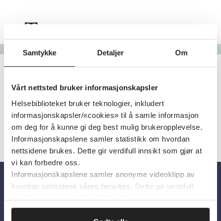
Tema
Gå til bokstav
Samtykke
Detaljer
Om
Filter
3
Treff
Alfabetisk
Vårt nettsted bruker informasjonskapsler
Helsebiblioteket bruker teknologier, inkludert
informasjonskapsler/«cookies» til å samle informasjon
om deg for å kunne gi deg best mulig brukeropplevelse.
Informasjonskapslene samler statistikk om hvordan
nettsidene brukes. Dette gir verdifull innsikt som gjør at
vi kan forbedre oss.
Informasjonskapslene samler anonyme videoklipp av
hvordan nettsidene våres benyttes. Dette gir verdifull
Om oss
innsikt som gjør at vi kan forbedre oss.