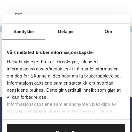
Tema
Gå til bokstav
Samtykke
Detaljer
Om
Filter
3
Treff
Alfabetisk
Vårt nettsted bruker informasjonskapsler
Helsebiblioteket bruker teknologier, inkludert
informasjonskapsler/«cookies» til å samle informasjon
om deg for å kunne gi deg best mulig brukeropplevelse.
Informasjonskapslene samler statistikk om hvordan
nettsidene brukes. Dette gir verdifull innsikt som gjør at
vi kan forbedre oss.
Informasjonskapslene samler anonyme videoklipp av
hvordan nettsidene våres benyttes. Dette gir verdifull
Om oss
innsikt som gjør at vi kan forbedre oss.